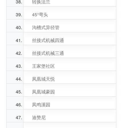
转换法兰
45°弯头
沟槽式异径管
丝接式机械四通
丝接式机械三通
王家堡社区
凤凰城天悦
凤凰城豪园
凤鸣溪园
迪赞尼