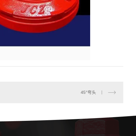
管卷盘 轻便水龙系列
45°弯头