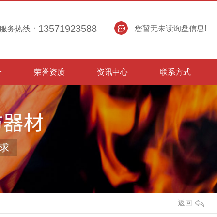
13571923588
您暂无未读询盘信息!
服务热线：
介
荣誉资质
资讯中心
联系方式
返回