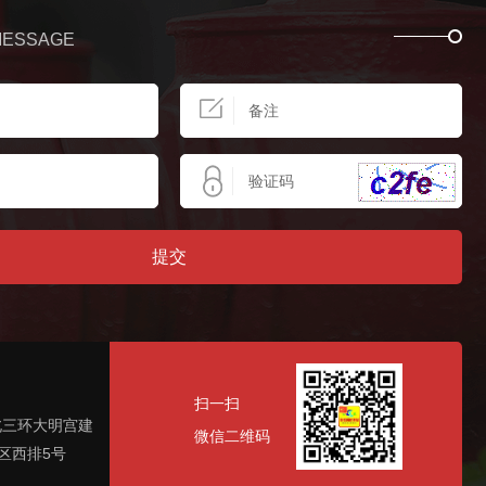
MESSAGE
提
交
扫一扫
北三环大明宫建
微信二维码
区西排5号