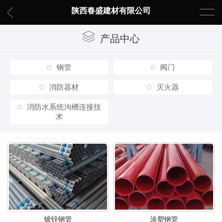
陕西春盛建材有限公司
产品中心
钢管
阀门
消防器材
灭火器
消防水系统沟槽连接技
术
镀锌钢管
涂塑钢管