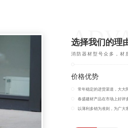
ADV
选择我们的理
消防器材型号众多，材
价格优势
常年稳定的进货渠道，大大降低成本
春盛建材产品在市场上好评多，每年销量非常大，
以薄利多销为准则，为广大客户提供性价比高的产