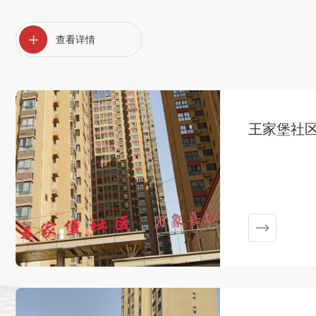
查
看
详
情
王家堡社