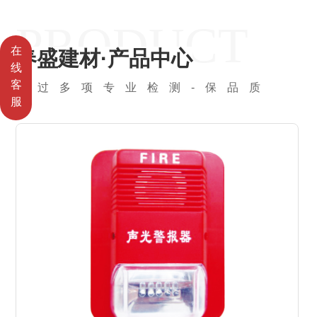
PRODUCT
在
春盛建材·产品中心
线
客
通过多项专业检测-保品质
服