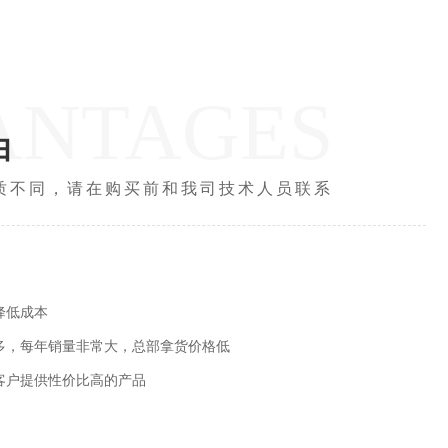
ANTAGES
由
质不同，请在购买前和我司技术人员联系
经销网络
覆盖西北地区的销售
总部拿货价格低
我司的消防器材销售
品
成功服务过众多客户
客户回头率高，满意