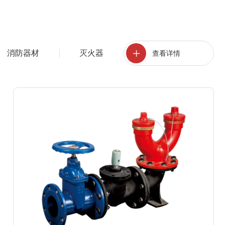
消防器材
灭火器
查
看
详
情