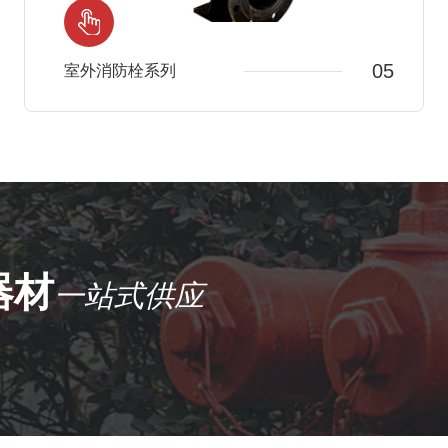
05
室外消防栓系列
N
器材
一站式供应