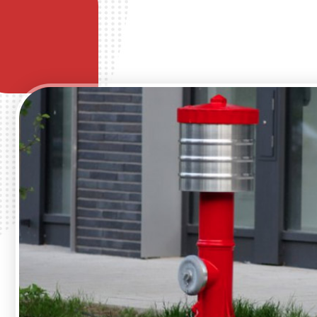
多样
灭火器，消防箱等消防器材种类丰富，规格多
无我有，人有我优，不是厂家胜似厂家
格可提供定制服务，满足客户各种需求