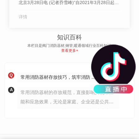
北京3月28日电 (记者乔雪峰)“自2021年3月28日起，
大兴机场执行夏航季航班计划。”3月28日，大兴机场
详情
运行管理部值班经理陈华接受人...
知识百科
本栏目是阀门消防器材,钢管,暖通领域行业百科知识.
查看更多+
Q
常用消防器材存放技巧，筑牢消防 ..道防线
A
常用消防器材的存放规范，直接影响其使用性
能和应急效果，无论是家庭、企业还是公共场
所，掌握正确的存放技巧，能 器材在火灾突发
时正常发挥作用，减少 隐患。以下结合手提式
灭火器、家用火灾报警器、消火栓等常用器
材，科普具体存放要点。手提式灭火器是.常见