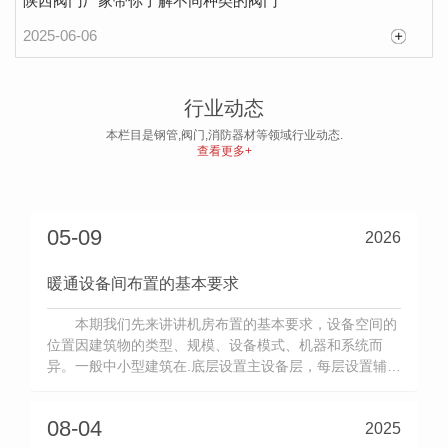
陕西阀门厂家带你了解不同种类的阀门
2025-06-06
消防器材： 摆放与正确使用指南
消防器材是火灾防控的..道防线，其合理摆放与
行业动态
规范使用直接关乎初期火灾的扑救效果。掌握这些知
本栏目是钢管,阀门,消防器材等领域行业动态.
识，能在危急时刻为生命财产 争取宝贵时间。一、
查看更多+
2026-03-03
消防器材的规范摆放消防器材的摆放需遵循“显眼易
取、 稳固”原...
05-09
2026
暖通设备间布置的基本要求
本期我们先来讲讲机房布置的基本要求，设备空间的
位置因建筑物的类型、规模、设备模式、机器和系统而
异。一般中小型建筑在.底层设置主设备层，每层设置辅助
设备用房，并设置相应的管井和管沟。主设备室由机械
室、电...
08-04
2025