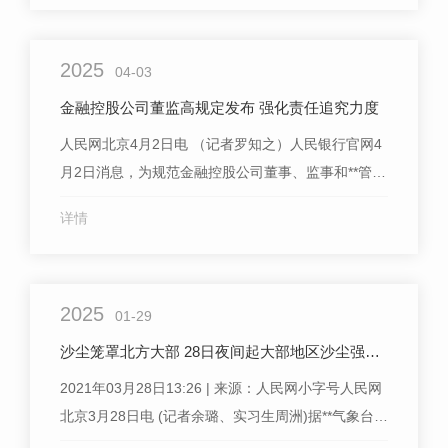
泛应用于消...
2025
04-03
金融控股公司董监高规定发布 强化责任追究力度
人民网北京4月2日电 （记者罗知之）人民银行官网4
月2日消息，为规范金融控股公司董事、监事和**管理
人员的任职和管理，促进公司稳健运营，近日，人民
详情
银行发布《金融控股公司董事、监事、**管理人员任
职备案...
2025
01-29
沙尘笼罩北方大部 28日夜间起大部地区沙尘强度将减弱
2021年03月28日13:26 | 来源：人民网小字号人民网
北京3月28日电 (记者余璐、实习生周洲)据**气象台消
息，过去**，受蒙古气旋及后部冷空气的影响，内蒙