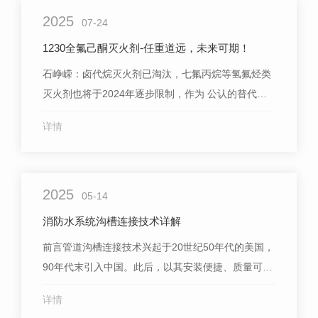
2025
07-24
1230全氟己酮灭火剂-任重道远，未来可期！
石峥嵘：卤代烷灭火剂已淘汰，七氟丙烷等氢氟烃类
灭火剂也将于2024年逐步限制，作为 公认的替代
品，1230全氟己酮，未来可期！1230在国外已应用
详情
近20年，国内也有多家化工企业生产，并出口欧洲、
中东...
2025
05-14
消防水系统沟槽连接技术详解
前言管道沟槽连接技术兴起于20世纪50年代的美国，
90年代末引入中国。此后，以其安装便捷、质量可
靠、经济环保等突出优点，迅速被国内市场所接受和
详情
推广。在**法规政策的积极引导下，目前该技术已广