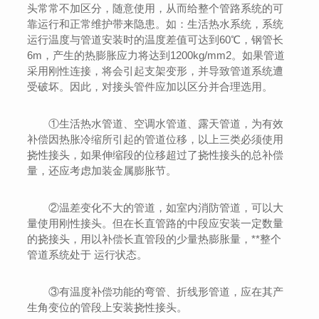
头常常不加区分，随意使用，从而给整个管路系统的可
靠运行和正常维护带来隐患。如：生活热水系统，系统
运行温度与管道安装时的温度差值可达到60℃，钢管长
6m，产生的热膨胀应力将达到1200kg/mm2。如果管道
采用刚性连接，将会引起支架变形，并导致管道系统遭
受破坏。因此，对接头管件应加以区分并合理选用。
①生活热水管道、空调水管道、露天管道，为有效
补偿因热胀冷缩所引起的管道位移，以上三类必须使用
挠性接头，如果伸缩段的位移超过了挠性接头的总补偿
量，还应考虑加装金属膨胀节。
②温差变化不大的管道，如室内消防管道，可以大
量使用刚性接头。但在长直管路的中段应安装一定数量
的挠接头，用以补偿长直管段的少量热膨胀量，**整个
管道系统处于 运行状态。
③有温度补偿功能的弯管、折线形管道，应在其产
生角变位的管段上安装挠性接头。