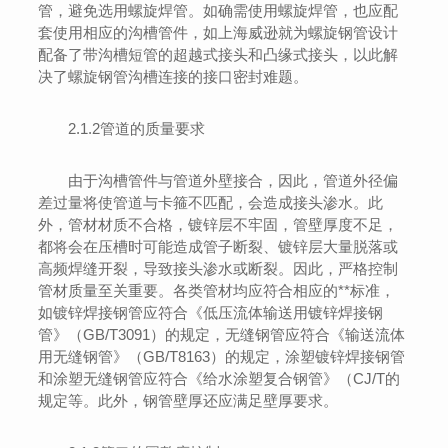
管，避免选用螺旋焊管。如确需使用螺旋焊管，也应配
套使用相应的沟槽管件，如上海威逊就为螺旋钢管设计
配备了带沟槽短管的超越式接头和凸缘式接头，以此解
决了螺旋钢管沟槽连接的接口密封难题。
2.1.2管道的质量要求
由于沟槽管件与管道外壁接合，因此，管道外径偏
差过量将使管道与卡箍不匹配，会造成接头渗水。此
外，管材材质不合格，镀锌层不牢固，管壁厚度不足，
都将会在压槽时可能造成管子断裂、镀锌层大量脱落或
高频焊缝开裂，导致接头渗水或断裂。因此，严格控制
管材质量至关重要。各类管材均应符合相应的**标准，
如镀锌焊接钢管应符合《低压流体输送用镀锌焊接钢
管》（GB/T3091）的规定，无缝钢管应符合《输送流体
用无缝钢管》（GB/T8163）的规定，涂塑镀锌焊接钢管
和涂塑无缝钢管应符合《给水涂塑复合钢管》（CJ/T的
规定等。此外，钢管壁厚还应满足壁厚要求。