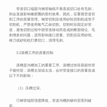
管道切口端面与钢管轴线不垂直或切口处有毛刺，
则会直接影响橡胶圈的密封效果。因此，应重视管道切
割工序的质量管理。钢管切割应使用砂轮切割机或管子
切割机，严禁使用氧气乙炔切割。切割时应固定好管
道，避免切割过程中因管道移动而造成的断面错位、毛
刺增多的问题，进而影响接口质量。切割后应用砂纸、
锉刀或砂轮机打磨切口，清理毛刺。
3.2滚槽工序的质量控制
滚槽是沟槽加工的重要工序。滚槽过快容易损伤管
子镀锌层；滚槽太深或太浅，会对管道接口的质量造成
以下不利影响：
（1）压槽过深。
①钢管端部强度降低，管道沟槽的镀锌层受到破
坏。