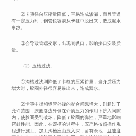
②卡箍径向压缩量降低，容易造成渗漏，而且管道
有一定压力时，钢管也容易从卡箍中脱出来，造成漏水
事故。
③会导致管端变形，出现喇叭口，影响接口安装质
量。
（2）压槽过浅。
①沟槽过浅则降低了卡箍的压紧裕量，当介质压力
增大时，胶圈外径很容易鼓出来，造成漏水。
②卡箍中径和钢管外径的配合间隙增大，则超过了
允许范围，胶圈唇边外侧在介质压力的作用下挤入间隙
内，使胶圈受到破坏，降低了胶圈的弹性，严重地影响
密封性能。因此，在滚槽的过程中，应严格按照操作规
程进行施工。加工沟槽应由浅入深，留有余地，且速度