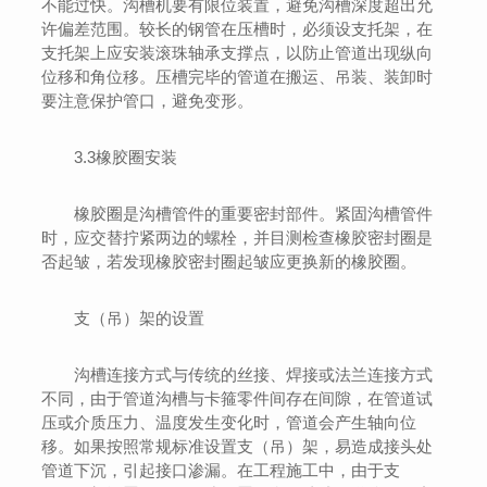
不能过快。沟槽机要有限位装置，避免沟槽深度超出允
许偏差范围。较长的钢管在压槽时，必须设支托架，在
支托架上应安装滚珠轴承支撑点，以防止管道出现纵向
位移和角位移。压槽完毕的管道在搬运、吊装、装卸时
要注意保护管口，避免变形。
3.3橡胶圈安装
橡胶圈是沟槽管件的重要密封部件。紧固沟槽管件
时，应交替拧紧两边的螺栓，并目测检查橡胶密封圈是
否起皱，若发现橡胶密封圈起皱应更换新的橡胶圈。
支（吊）架的设置
沟槽连接方式与传统的丝接、焊接或法兰连接方式
不同，由于管道沟槽与卡箍零件间存在间隙，在管道试
压或介质压力、温度发生变化时，管道会产生轴向位
移。如果按照常规标准设置支（吊）架，易造成接头处
管道下沉，引起接口渗漏。在工程施工中，由于支