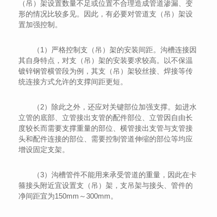
（吊）架设置数量不足或位置不合理造成管道渗漏、变
形的情况比较多见。因此，有必要对管道支（吊）架设
置加强控制。
（1）严格控制支（吊）架的安装间距。沟槽连接因
其自身特点，对支（吊）架的安装要求较高。以不保温
镀锌钢管横管段为例，其支（吊）架较丝接、焊接等传
统连接方式允许的支撑间距更短。
（2）除此之外，还应对关键部位加强支撑。如进水
立管的底部、立管接出支管的配件部位、立管因自由长
度较长而需要支撑重量的部位、横管接出支管与支管接
头和配件连接的部位、需要控制管道伸缩的部位等均应
增设固定支架。
（3）沟槽管件不能用来承受管道的重量，因此在卡
箍接头附近宜设置支（吊）架，支吊架与接头、管件的
净间距宜为150mm～300mm。