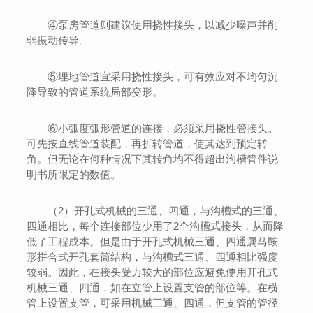
④泵房管道则建议使用挠性接头，以减少噪声并削
弱振动传导。
⑤埋地管道宜采用挠性接头，可有效应对不均匀沉
降导致的管道系统局部变形。
⑥小弧度弧形管道的连接，必须采用挠性管接头。
可先按直线管道装配，再折转管道，使其达到预定转
角。但无论在何种情况下其转角均不得超出沟槽管件说
明书所限定的数值。
（2）开孔式机械的三通、四通，与沟槽式的三通、
四通相比，每个连接部位少用了2个沟槽式接头，从而降
低了工程成本。但是由于开孔式机械三通、四通属马鞍
形拼合式开孔套筒结构，与沟槽式三通、四通相比强度
较弱。因此，在接头受力较大的部位应避免使用开孔式
机械三通、四通，如在立管上设置支管的部位等。在横
管上设置支管，可采用机械三通、四通，但支管的管径