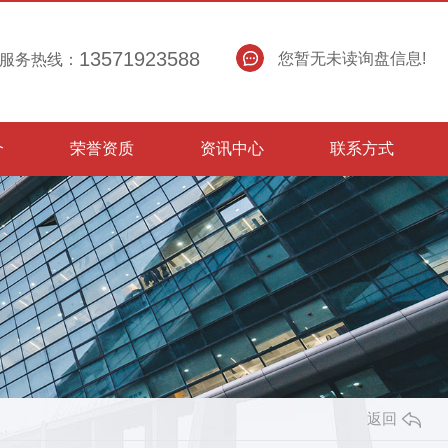
13571923588
您暂无未读询盘信息!
服务热线：
介
荣誉资质
资讯中心
联系方式
返回