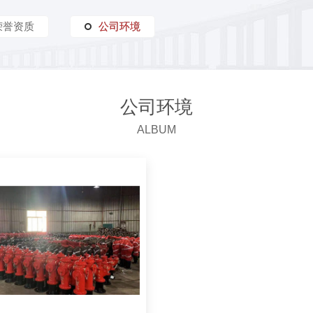
荣誉资质
公司环境
公司环境
公司环境
ALBUM