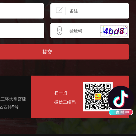
提
交
扫一扫
北三环大明宫建
微信二维码
区西排5号