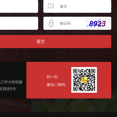
提
交
扫一扫
北三环大明宫建
微信二维码
区西排5号