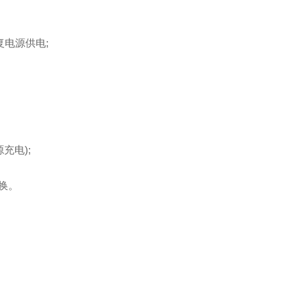
复电源供电;
充电);
换。