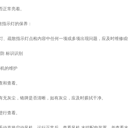
是否正常亮着。
散指示灯的保养：
口灯、疏散指示灯点检内容中任何一项或多项出现问题，应及时维修或
消防 标识识别
排烟机的维护
检查和查看。
表面有无灰尘，铬牌是否清晰，如有灰尘，应及时搽拭干净。
验进行查看。
机房手动直接启动风机，运行正常后，查看风机.末端配电装置，并查看