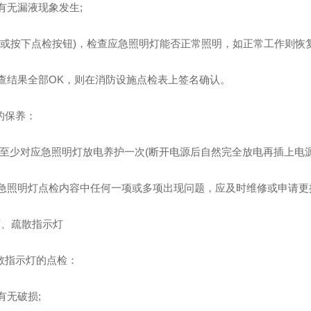
池有无漏液现象发生;
源(或按下点检按钮)，检查应急照明灯能否正常照明，如正常工作则恢
检查结果全部OK，则在消防设施点检表上签名确认。
的保养：
每月至少对应急照明灯放电养护一次(断开电源后自然完全放电再插上电源
现应急照明灯点检内容中任何一项或多项出现问题，应及时维修或申请更
口灯、疏散指示灯
散指示灯的点检：
有无破损;