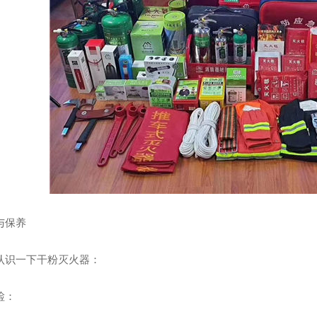
水泵接合器系列
软
与保养
认识一下干粉灭火器：
检：