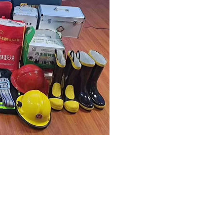
管卷盘 轻便水龙系列