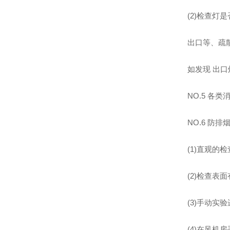
(2)检查灯
出口等、疏
如发现 出
NO.5 各类
NO.6 防
(1)直观的
(2)检查
(3)手动实
(4)在风