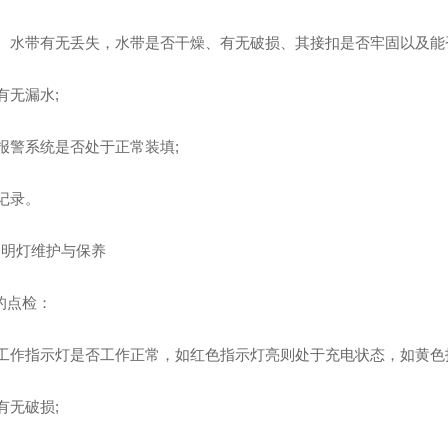
水枪、水带有无丢失，水带是否干燥、有无破损、其接扣是否牢固以及能
有无漏水;
查报警系统是否处于正常装填;
检记录。
急照明灯维护与保养
的点检：
绿色工作指示灯是否工作正常，如红色指示灯亮则处于充电状态，如黄色
有无破损;