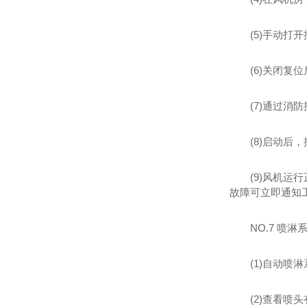
(5)手动
(6)关闭
(7)通过
(8)启动
(9)风机
故障可立即通知
NO.7 喷
(1)自动
(2)查看喷