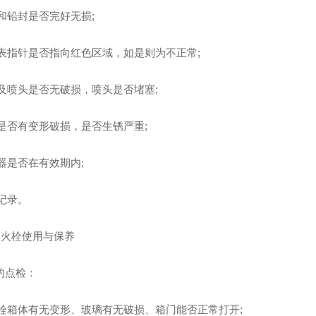
把和铅封是否完好无损;
力表指针是否指向红色区域，如是则为不正常;
管及喷头是否无破损，喷头是否堵塞;
身是否有变形破损，是否生锈严重;
火器是否在有效期内;
检记录。
内消火栓使用与保养
的点检：
火栓箱体有无变形、玻璃有无破损、箱门能否正常打开;