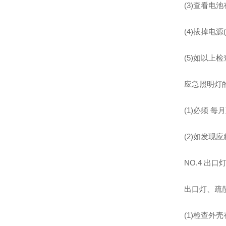
(3)查看电
(4)拔掉电
(5)如以上
应急照明灯
(1)必须 
(2)如发
NO.4 出
出口灯、疏
(1)检查外壳