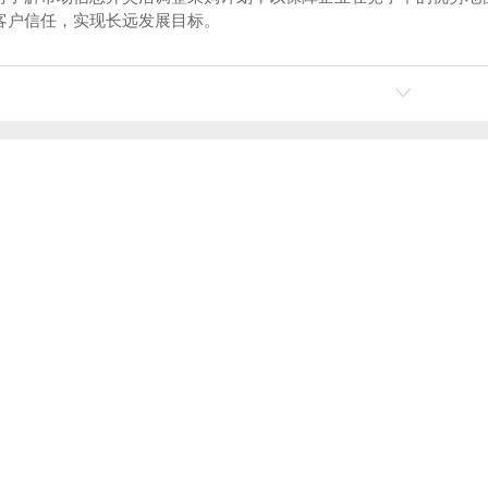
客户信任，实现长远发展目标。
何选择适合的陕西钢管批发供应商
水泵接合器系列
软
在线留言